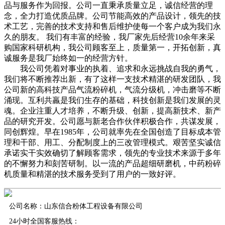
品与服务作为回报。公司一直秉承质量立足，诚信经营的理
念，全力打造优质品牌。公司节能高效的产品设计，领先的技
术工艺，完善的技术支持和售后维护使每一个客户成为我们永
久的朋友。 我们有丰富的经验，我厂家先后经营10余年来采
购国家科研机构，我公司顾客至上，质量第一，开拓创新，真
诚服务是我厂始终如一的经营方针。
我公司凭着对事业的执着、追求和永远挑战自我的勇气，
我们将不断推荐出新，有了这样一支技术精湛的研发团队，我
公司新的高科技产品气流粉碎机，气流分级机，冲击磨等不断
涌现。互利共羸是我们生存的基础，科技创新是我们发展的灵
魂。企业注重人才培养，不断升级、创新，提高新技术、新产
品的研究开发。公司愿与新老合作伙伴积极合作，共谋发展，
同创辉煌。早在1985年，公司就率先在全国创造了目标成本管
理和干部、用工、分配制度上的三改管理模式。艰苦坚实诚信
承诺实干实效确切了解顾客需求，领先的专业技术来源于多年
的不懈努力和刻苦研制。以一流的产品超细研磨机，中药粉碎
机质量和精湛的技术服务受到了用户的一致好评。
公司名称：山东信合粉体工程设备有限公司
24小时全国客服热线：