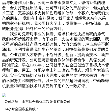
品与服务作为回报。公司一直秉承质量立足，诚信经营的理
念，全力打造优质品牌。公司节能高效的产品设计，领先的技
术工艺，完善的技术支持和售后维护使每一个客户成为我们永
久的朋友。 我们有丰富的经验，我厂家先后经营10余年来采
购国家科研机构，我公司顾客至上，质量第一，开拓创新，真
诚服务是我厂始终如一的经营方针。
我公司凭着对事业的执着、追求和永远挑战自我的勇气，
我们将不断推荐出新，有了这样一支技术精湛的研发团队，我
公司新的高科技产品气流粉碎机，气流分级机，冲击磨等不断
涌现。互利共羸是我们生存的基础，科技创新是我们发展的灵
魂。企业注重人才培养，不断升级、创新，提高新技术、新产
品的研究开发。公司愿与新老合作伙伴积极合作，共谋发展，
同创辉煌。早在1985年，公司就率先在全国创造了目标成本管
理和干部、用工、分配制度上的三改管理模式。艰苦坚实诚信
承诺实干实效确切了解顾客需求，领先的专业技术来源于多年
的不懈努力和刻苦研制。以一流的产品超细研磨机，中药粉碎
机质量和精湛的技术服务受到了用户的一致好评。
公司名称：山东信合粉体工程设备有限公司
24小时全国客服热线：